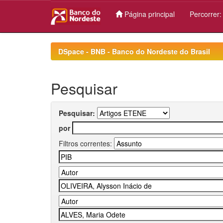
Página principal
Percorrer
Skip
navigation
DSpace - BNB - Banco do Nordeste do Brasil
Pesquisar
Pesquisar:
por
Filtros correntes: