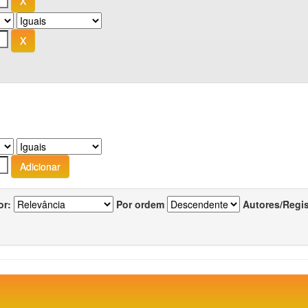
or:
Por ordem
Autores/Regi