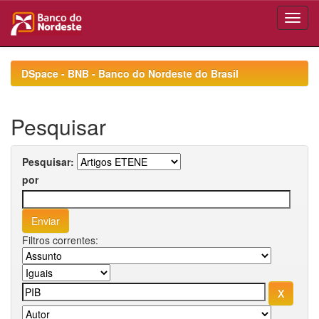
Skip
navigation
DSpace - BNB - Banco do Nordeste do Brasil
Pesquisar
Pesquisar:
por
Filtros correntes: