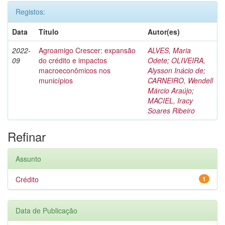
Registos:
Data
Título
Autor(es)
2022-
Agroamigo Crescer: expansão
ALVES, Maria
09
do crédito e impactos
Odete
;
OLIVEIRA,
macroeconômicos nos
Alysson Inácio de
;
municípios
CARNEIRO, Wendell
Márcio Araújo
;
MACIEL, Iracy
Soares Ribeiro
Refinar
Assunto
Crédito
1
Data de Publicação