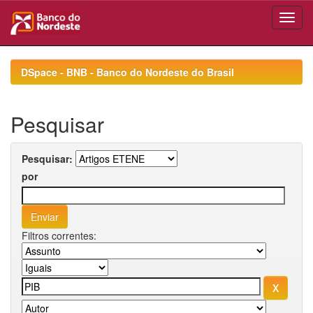
Skip
navigation
DSpace - BNB - Banco do Nordeste do Brasil
Pesquisar
Pesquisar:
por
Filtros correntes: