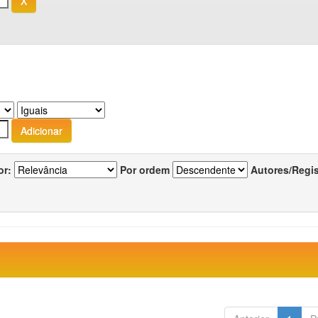
or:
Por ordem
Autores/Regi