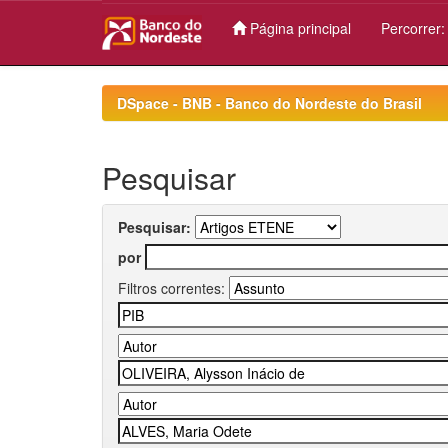
Página principal
Percorrer
Skip
navigation
DSpace - BNB - Banco do Nordeste do Brasil
Pesquisar
Pesquisar:
por
Filtros correntes: