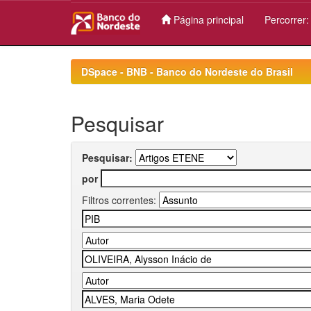
Página principal
Percorrer
Skip
navigation
DSpace - BNB - Banco do Nordeste do Brasil
Pesquisar
Pesquisar:
por
Filtros correntes: