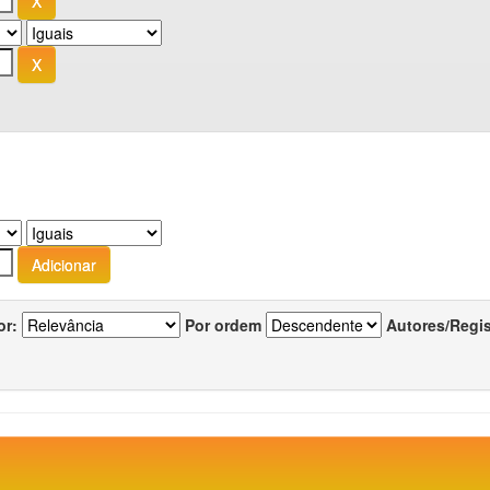
or:
Por ordem
Autores/Regi