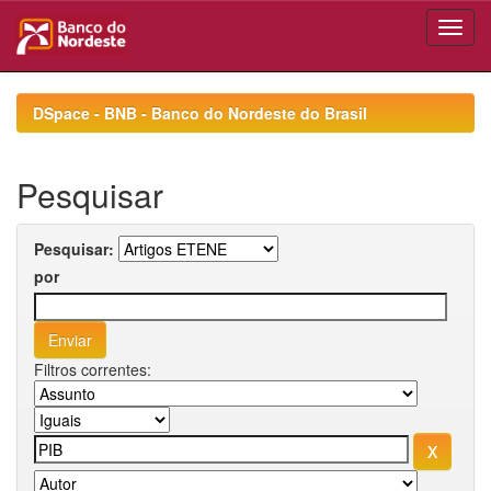
Skip
navigation
DSpace - BNB - Banco do Nordeste do Brasil
Pesquisar
Pesquisar:
por
Filtros correntes: