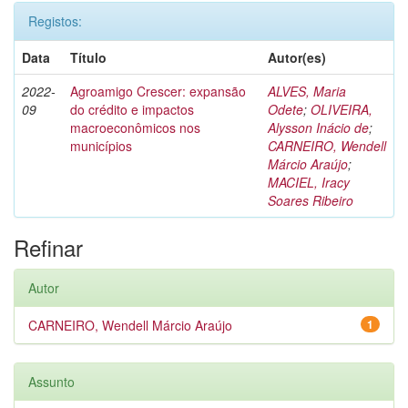
Registos:
Data
Título
Autor(es)
2022-
Agroamigo Crescer: expansão
ALVES, Maria
09
do crédito e impactos
Odete
;
OLIVEIRA,
macroeconômicos nos
Alysson Inácio de
;
municípios
CARNEIRO, Wendell
Márcio Araújo
;
MACIEL, Iracy
Soares Ribeiro
Refinar
Autor
CARNEIRO, Wendell Márcio Araújo
1
Assunto