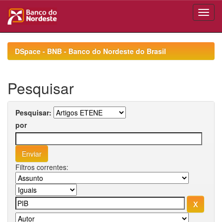
Skip
navigation
DSpace - BNB - Banco do Nordeste do Brasil
Pesquisar
Pesquisar:
por
Filtros correntes: