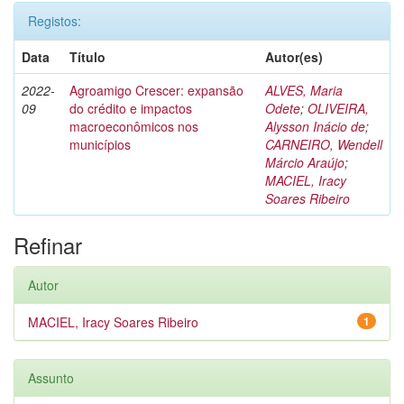
Registos:
Data
Título
Autor(es)
2022-
Agroamigo Crescer: expansão
ALVES, Maria
09
do crédito e impactos
Odete
;
OLIVEIRA,
macroeconômicos nos
Alysson Inácio de
;
municípios
CARNEIRO, Wendell
Márcio Araújo
;
MACIEL, Iracy
Soares Ribeiro
Refinar
Autor
MACIEL, Iracy Soares Ribeiro
1
Assunto