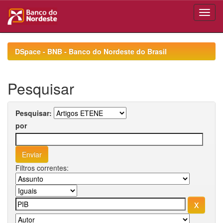
Skip
navigation
DSpace - BNB - Banco do Nordeste do Brasil
Pesquisar
Pesquisar:
por
Filtros correntes: