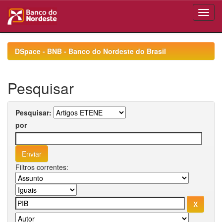
Skip
navigation
DSpace - BNB - Banco do Nordeste do Brasil
Pesquisar
Pesquisar:
por
Filtros correntes: