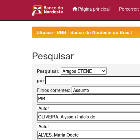
Página principal
Percorrer
Skip
navigation
DSpace - BNB - Banco do Nordeste do Brasil
Pesquisar
Pesquisar:
por
Filtros correntes: