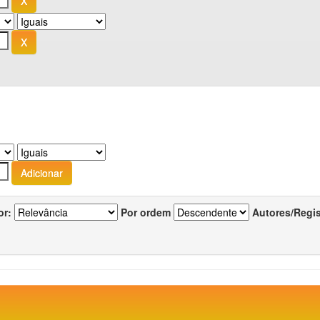
or:
Por ordem
Autores/Regi