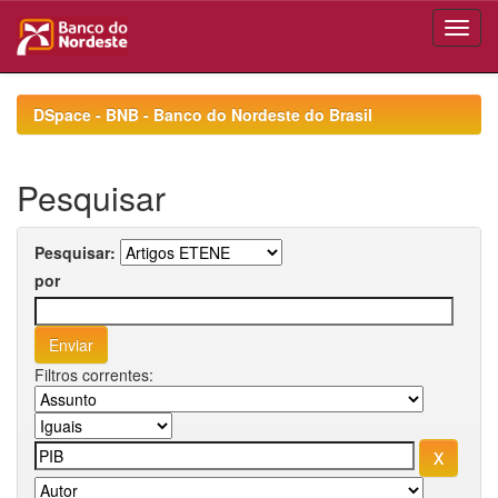
Skip
navigation
DSpace - BNB - Banco do Nordeste do Brasil
Pesquisar
Pesquisar:
por
Filtros correntes: