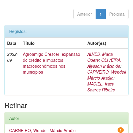
Anterior
1
Próxima
Registos:
Data
Título
Autor(es)
2022-
Agroamigo Crescer: expansão
ALVES, Maria
09
do crédito e impactos
Odete
;
OLIVEIRA,
macroeconômicos nos
Alysson Inácio de
;
municípios
CARNEIRO, Wendell
Márcio Araújo
;
MACIEL, Iracy
Soares Ribeiro
Refinar
Autor
CARNEIRO, Wendell Márcio Araújo
1