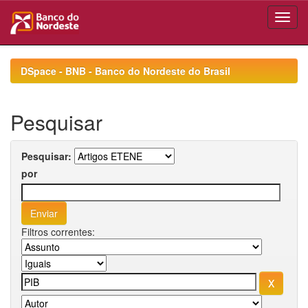
Skip
navigation
DSpace - BNB - Banco do Nordeste do Brasil
Pesquisar
Pesquisar:
por
Filtros correntes: