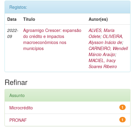
Registos:
Data
Título
Autor(es)
2022-
Agroamigo Crescer: expansão
ALVES, Maria
09
do crédito e impactos
Odete
;
OLIVEIRA,
macroeconômicos nos
Alysson Inácio de
;
municípios
CARNEIRO, Wendell
Márcio Araújo
;
MACIEL, Iracy
Soares Ribeiro
Refinar
Assunto
Microcrédito
1
PRONAF
1