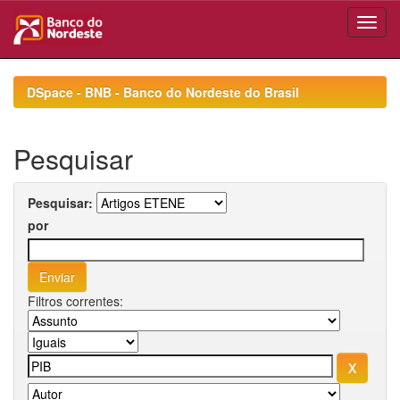
Skip
navigation
DSpace - BNB - Banco do Nordeste do Brasil
Pesquisar
Pesquisar:
por
Filtros correntes: