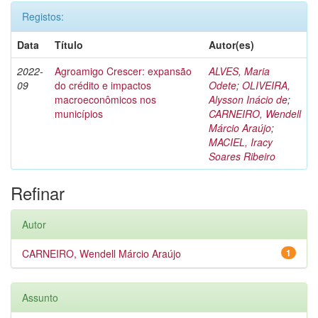
Registos:
Data
Título
Autor(es)
2022-
Agroamigo Crescer: expansão
ALVES, Maria
09
do crédito e impactos
Odete
;
OLIVEIRA,
macroeconômicos nos
Alysson Inácio de
;
municípios
CARNEIRO, Wendell
Márcio Araújo
;
MACIEL, Iracy
Soares Ribeiro
Refinar
Autor
CARNEIRO, Wendell Márcio Araújo
1
Assunto