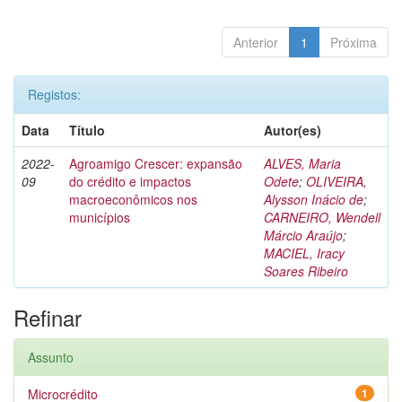
Anterior
1
Próxima
Registos:
Data
Título
Autor(es)
2022-
Agroamigo Crescer: expansão
ALVES, Maria
09
do crédito e impactos
Odete
;
OLIVEIRA,
macroeconômicos nos
Alysson Inácio de
;
municípios
CARNEIRO, Wendell
Márcio Araújo
;
MACIEL, Iracy
Soares Ribeiro
Refinar
Assunto
Microcrédito
1