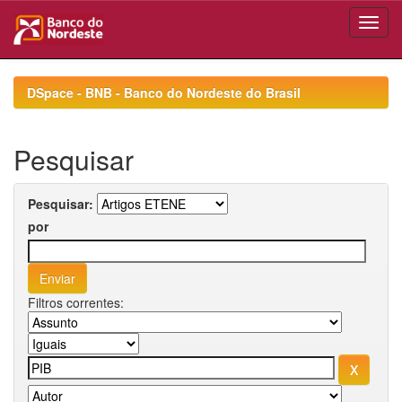
Skip
navigation
DSpace - BNB - Banco do Nordeste do Brasil
Pesquisar
Pesquisar:
por
Filtros correntes: