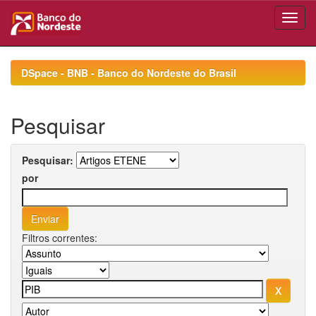
Skip
navigation
DSpace - BNB - Banco do Nordeste do Brasil
Pesquisar
Pesquisar:
por
Filtros correntes: