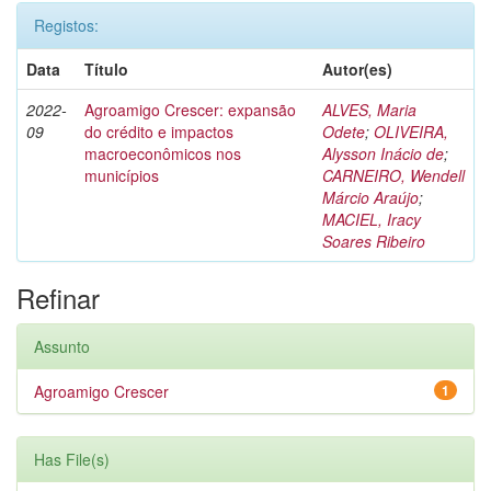
Registos:
Data
Título
Autor(es)
2022-
Agroamigo Crescer: expansão
ALVES, Maria
09
do crédito e impactos
Odete
;
OLIVEIRA,
macroeconômicos nos
Alysson Inácio de
;
municípios
CARNEIRO, Wendell
Márcio Araújo
;
MACIEL, Iracy
Soares Ribeiro
Refinar
Assunto
Agroamigo Crescer
1
Has File(s)