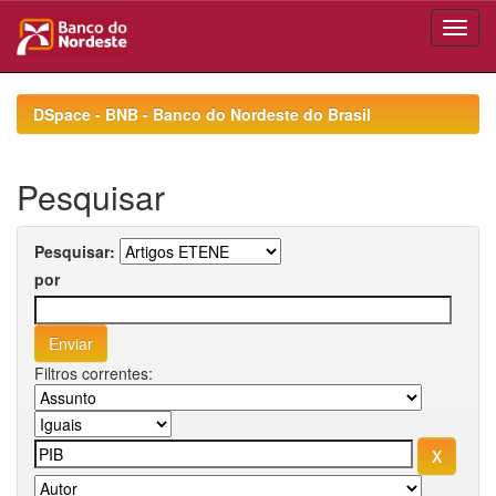
Skip
navigation
DSpace - BNB - Banco do Nordeste do Brasil
Pesquisar
Pesquisar:
por
Filtros correntes: