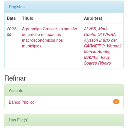
Registos:
Data
Título
Autor(es)
2022-
Agroamigo Crescer: expansão
ALVES, Maria
09
do crédito e impactos
Odete
;
OLIVEIRA,
macroeconômicos nos
Alysson Inácio de
;
municípios
CARNEIRO, Wendell
Márcio Araújo
;
MACIEL, Iracy
Soares Ribeiro
Refinar
Assunto
Banco Público
1
Has File(s)