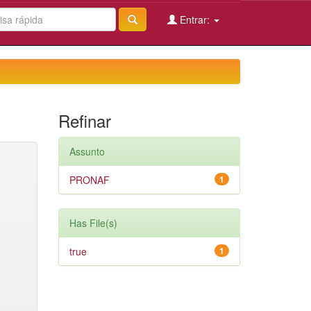
Entrar:
Refinar
Assunto
PRONAF
1
Has File(s)
true
1