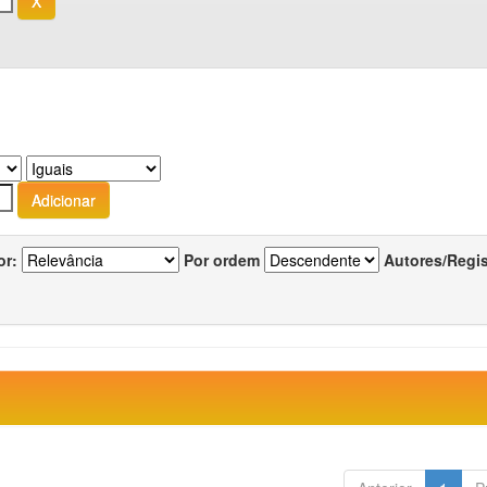
or:
Por ordem
Autores/Regi