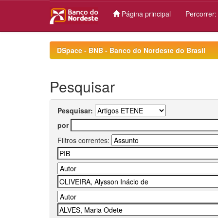
Página principal
Percorrer
Skip
navigation
DSpace - BNB - Banco do Nordeste do Brasil
Pesquisar
Pesquisar:
por
Filtros correntes: