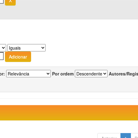
or:
Por ordem
Autores/Regi