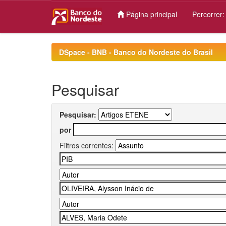
Página principal
Percorrer
Skip
navigation
DSpace - BNB - Banco do Nordeste do Brasil
Pesquisar
Pesquisar:
por
Filtros correntes: