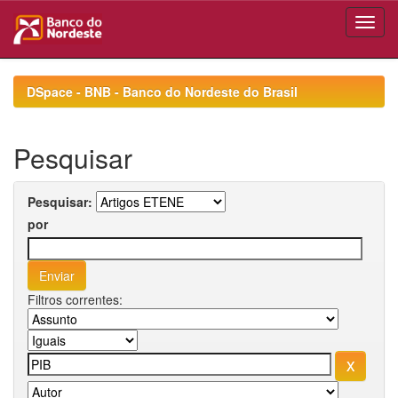
Skip
navigation
DSpace - BNB - Banco do Nordeste do Brasil
Pesquisar
Pesquisar:
por
Filtros correntes: