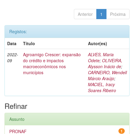
Anterior
1
Próxima
Registos:
Data
Título
Autor(es)
2022-
Agroamigo Crescer: expansão
ALVES, Maria
09
do crédito e impactos
Odete
;
OLIVEIRA,
macroeconômicos nos
Alysson Inácio de
;
municípios
CARNEIRO, Wendell
Márcio Araújo
;
MACIEL, Iracy
Soares Ribeiro
Refinar
Assunto
PRONAF
1