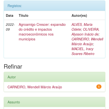
Registos:
Data
Título
Autor(es)
2022-
Agroamigo Crescer: expansão
ALVES, Maria
09
do crédito e impactos
Odete
;
OLIVEIRA,
macroeconômicos nos
Alysson Inácio de
;
municípios
CARNEIRO, Wendell
Márcio Araújo
;
MACIEL, Iracy
Soares Ribeiro
Refinar
Autor
CARNEIRO, Wendell Márcio Araújo
1
Assunto