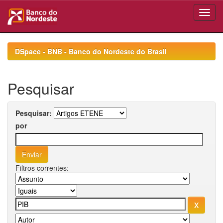
Skip
navigation
DSpace - BNB - Banco do Nordeste do Brasil
Pesquisar
Pesquisar:
por
Filtros correntes: