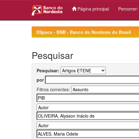
Página principal
Percorrer
Skip
navigation
DSpace - BNB - Banco do Nordeste do Brasil
Pesquisar
Pesquisar:
por
Filtros correntes: