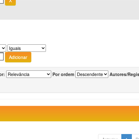
or:
Por ordem
Autores/Regi