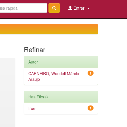
Entrar:
Refinar
Autor
CARNEIRO, Wendell Márcio
1
Araújo
Has File(s)
true
1