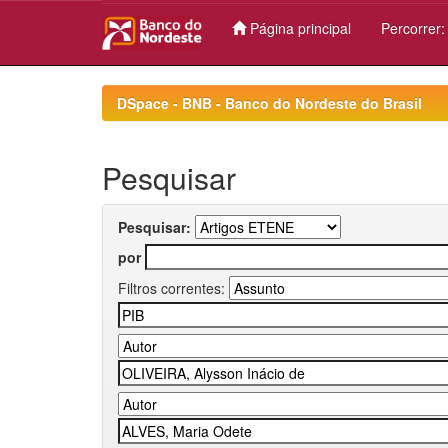
Página principal
Percorrer
Skip
navigation
DSpace - BNB - Banco do Nordeste do Brasil
Pesquisar
Pesquisar:
por
Filtros correntes: