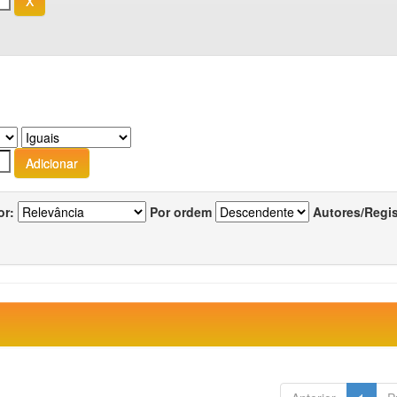
or:
Por ordem
Autores/Regi