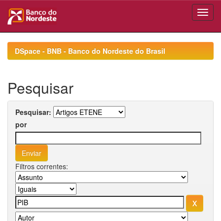
Skip
navigation
DSpace - BNB - Banco do Nordeste do Brasil
Pesquisar
Pesquisar:
por
Filtros correntes: