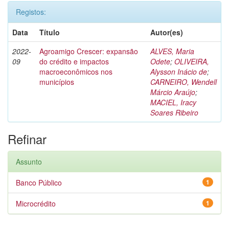
Registos:
Data
Título
Autor(es)
2022-
Agroamigo Crescer: expansão
ALVES, Maria
09
do crédito e impactos
Odete
;
OLIVEIRA,
macroeconômicos nos
Alysson Inácio de
;
municípios
CARNEIRO, Wendell
Márcio Araújo
;
MACIEL, Iracy
Soares Ribeiro
Refinar
Assunto
Banco Público
1
Microcrédito
1