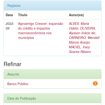
Registos:
Data
Título
Autor(es)
2022-
Agroamigo Crescer: expansão
ALVES, Maria
09
do crédito e impactos
Odete
;
OLIVEIRA,
macroeconômicos nos
Alysson Inácio de
;
municípios
CARNEIRO, Wendell
Márcio Araújo
;
MACIEL, Iracy
Soares Ribeiro
Refinar
Assunto
Banco Público
1
Data de Publicação