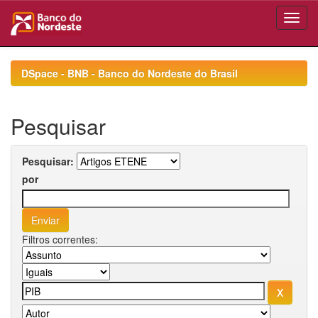
Skip
navigation
DSpace - BNB - Banco do Nordeste do Brasil
Pesquisar
Pesquisar:
por
Filtros correntes: