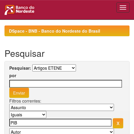
Skip
navigation
DSpace - BNB - Banco do Nordeste do Brasil
Pesquisar
Pesquisar:
por
Filtros correntes: