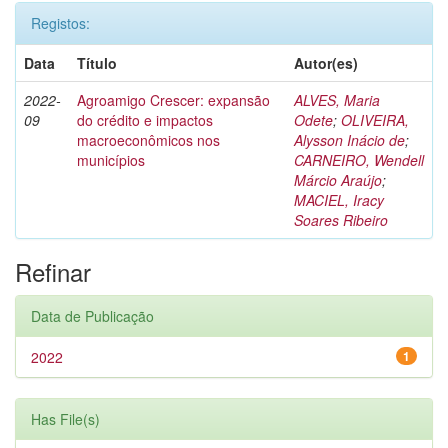
Registos:
Data
Título
Autor(es)
2022-
Agroamigo Crescer: expansão
ALVES, Maria
09
do crédito e impactos
Odete
;
OLIVEIRA,
macroeconômicos nos
Alysson Inácio de
;
municípios
CARNEIRO, Wendell
Márcio Araújo
;
MACIEL, Iracy
Soares Ribeiro
Refinar
Data de Publicação
2022
1
Has File(s)