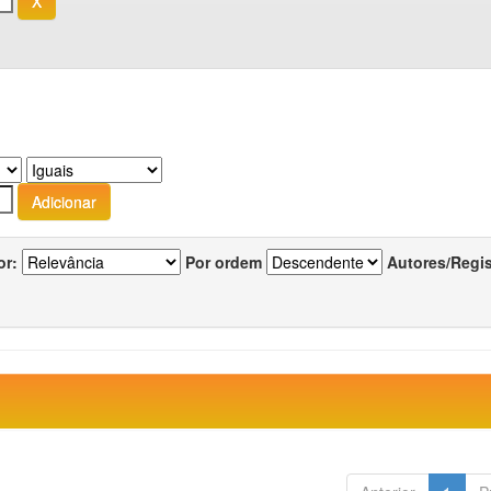
or:
Por ordem
Autores/Regi