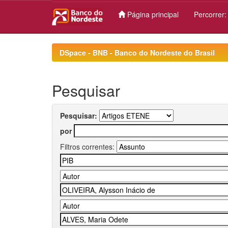
Página principal
Percorrer
Skip
navigation
DSpace - BNB - Banco do Nordeste do Brasil
Pesquisar
Pesquisar:
por
Filtros correntes: