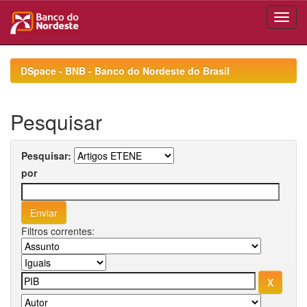
Skip
navigation
DSpace - BNB - Banco do Nordeste do Brasil
Pesquisar
Pesquisar:
por
Filtros correntes: