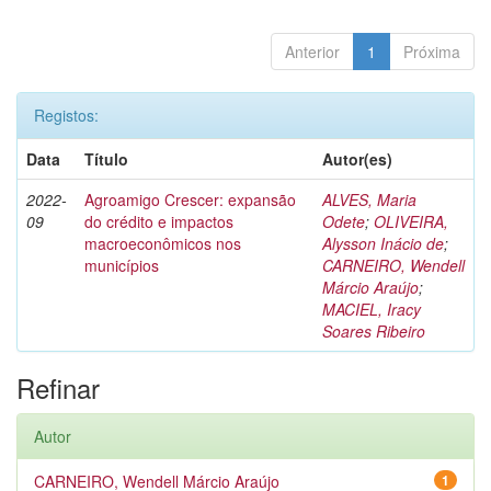
Anterior
1
Próxima
Registos:
Data
Título
Autor(es)
2022-
Agroamigo Crescer: expansão
ALVES, Maria
09
do crédito e impactos
Odete
;
OLIVEIRA,
macroeconômicos nos
Alysson Inácio de
;
municípios
CARNEIRO, Wendell
Márcio Araújo
;
MACIEL, Iracy
Soares Ribeiro
Refinar
Autor
CARNEIRO, Wendell Márcio Araújo
1