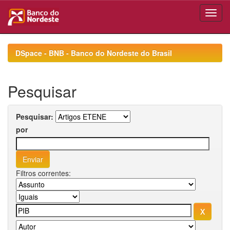
Skip
navigation
DSpace - BNB - Banco do Nordeste do Brasil
Pesquisar
Pesquisar:
por
Filtros correntes: