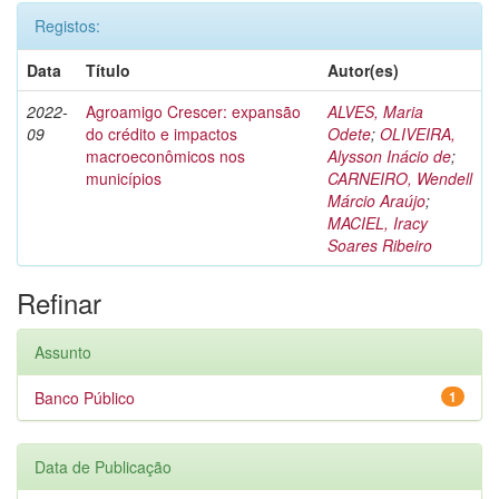
Registos:
Data
Título
Autor(es)
2022-
Agroamigo Crescer: expansão
ALVES, Maria
09
do crédito e impactos
Odete
;
OLIVEIRA,
macroeconômicos nos
Alysson Inácio de
;
municípios
CARNEIRO, Wendell
Márcio Araújo
;
MACIEL, Iracy
Soares Ribeiro
Refinar
Assunto
Banco Público
1
Data de Publicação