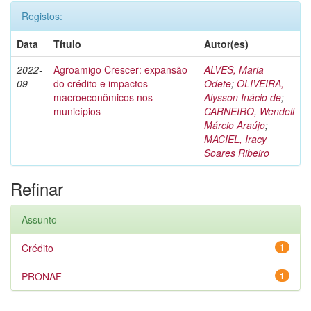
Registos:
Data
Título
Autor(es)
2022-
Agroamigo Crescer: expansão
ALVES, Maria
09
do crédito e impactos
Odete
;
OLIVEIRA,
macroeconômicos nos
Alysson Inácio de
;
municípios
CARNEIRO, Wendell
Márcio Araújo
;
MACIEL, Iracy
Soares Ribeiro
Refinar
Assunto
Crédito
1
PRONAF
1