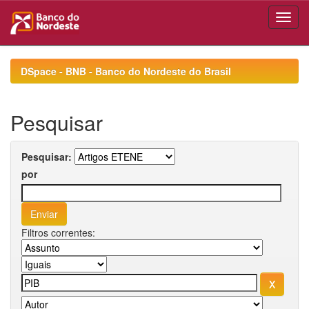
Skip
navigation
DSpace - BNB - Banco do Nordeste do Brasil
Pesquisar
Pesquisar:
por
Filtros correntes: