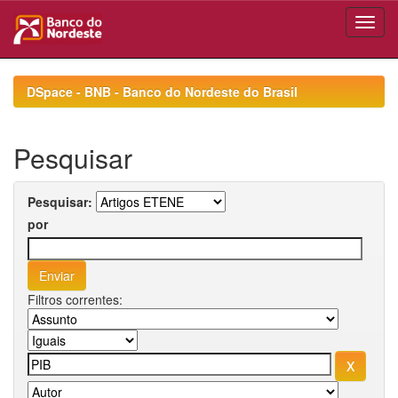
Skip
navigation
DSpace - BNB - Banco do Nordeste do Brasil
Pesquisar
Pesquisar:
por
Filtros correntes: