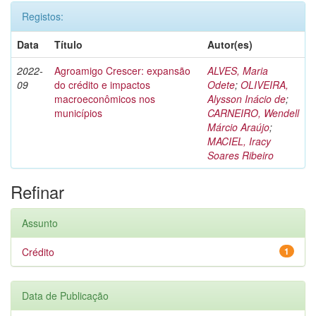
Registos:
Data
Título
Autor(es)
2022-
Agroamigo Crescer: expansão
ALVES, Maria
09
do crédito e impactos
Odete
;
OLIVEIRA,
macroeconômicos nos
Alysson Inácio de
;
municípios
CARNEIRO, Wendell
Márcio Araújo
;
MACIEL, Iracy
Soares Ribeiro
Refinar
Assunto
Crédito
1
Data de Publicação