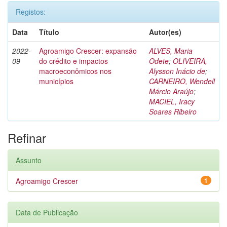
Registos:
Data
Título
Autor(es)
2022-
Agroamigo Crescer: expansão
ALVES, Maria
09
do crédito e impactos
Odete
;
OLIVEIRA,
macroeconômicos nos
Alysson Inácio de
;
municípios
CARNEIRO, Wendell
Márcio Araújo
;
MACIEL, Iracy
Soares Ribeiro
Refinar
Assunto
Agroamigo Crescer
1
Data de Publicação