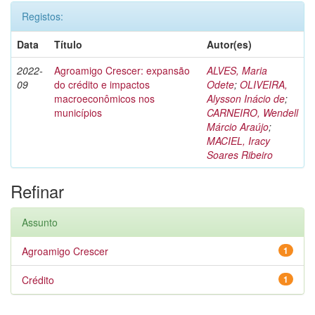
Registos:
Data
Título
Autor(es)
2022-
Agroamigo Crescer: expansão
ALVES, Maria
09
do crédito e impactos
Odete
;
OLIVEIRA,
macroeconômicos nos
Alysson Inácio de
;
municípios
CARNEIRO, Wendell
Márcio Araújo
;
MACIEL, Iracy
Soares Ribeiro
Refinar
Assunto
Agroamigo Crescer
1
Crédito
1