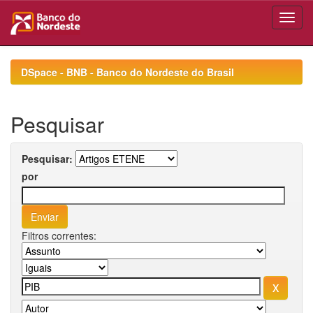
Skip
navigation
DSpace - BNB - Banco do Nordeste do Brasil
Pesquisar
Pesquisar:
por
Filtros correntes: