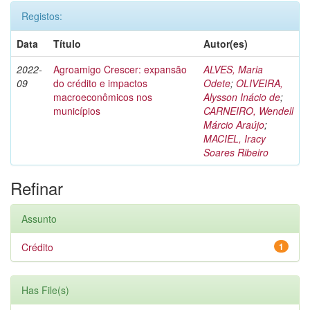
Registos:
Data
Título
Autor(es)
2022-
Agroamigo Crescer: expansão
ALVES, Maria
09
do crédito e impactos
Odete
;
OLIVEIRA,
macroeconômicos nos
Alysson Inácio de
;
municípios
CARNEIRO, Wendell
Márcio Araújo
;
MACIEL, Iracy
Soares Ribeiro
Refinar
Assunto
Crédito
1
Has File(s)