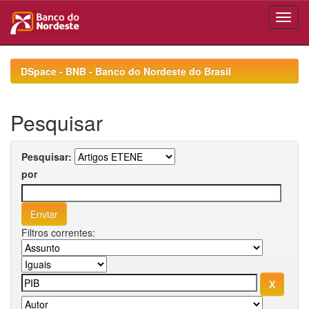
Skip
navigation
DSpace - BNB - Banco do Nordeste do Brasil
Pesquisar
Pesquisar:
por
Filtros correntes: