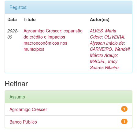
Registos:
Data
Título
Autor(es)
2022-
Agroamigo Crescer: expansão
ALVES, Maria
09
do crédito e impactos
Odete
;
OLIVEIRA,
macroeconômicos nos
Alysson Inácio de
;
municípios
CARNEIRO, Wendell
Márcio Araújo
;
MACIEL, Iracy
Soares Ribeiro
Refinar
Assunto
Agroamigo Crescer
1
Banco Público
1