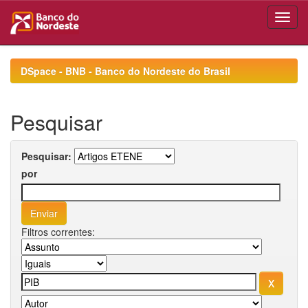
Skip
navigation
DSpace - BNB - Banco do Nordeste do Brasil
Pesquisar
Pesquisar:
por
Filtros correntes: