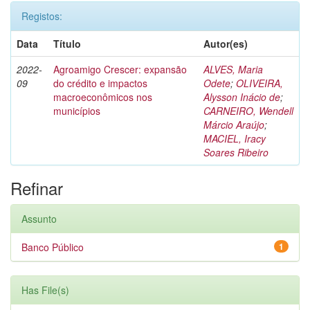
Registos:
Data
Título
Autor(es)
2022-
Agroamigo Crescer: expansão
ALVES, Maria
09
do crédito e impactos
Odete
;
OLIVEIRA,
macroeconômicos nos
Alysson Inácio de
;
municípios
CARNEIRO, Wendell
Márcio Araújo
;
MACIEL, Iracy
Soares Ribeiro
Refinar
Assunto
Banco Público
1
Has File(s)