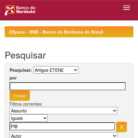
Skip
navigation
DSpace - BNB - Banco do Nordeste do Brasil
Pesquisar
Pesquisar:
por
Filtros correntes: