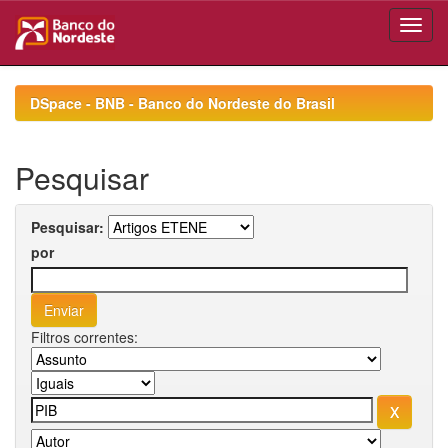
Skip
navigation
DSpace - BNB - Banco do Nordeste do Brasil
Pesquisar
Pesquisar:
por
Filtros correntes: