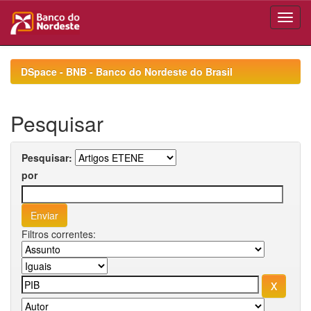
Skip
navigation
DSpace - BNB - Banco do Nordeste do Brasil
Pesquisar
Pesquisar:
por
Filtros correntes: