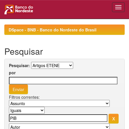
Skip
navigation
DSpace - BNB - Banco do Nordeste do Brasil
Pesquisar
Pesquisar:
por
Filtros correntes: