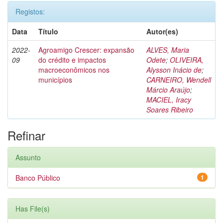
Registos:
Data
Título
Autor(es)
2022-
Agroamigo Crescer: expansão
ALVES, Maria
09
do crédito e impactos
Odete
;
OLIVEIRA,
macroeconômicos nos
Alysson Inácio de
;
municípios
CARNEIRO, Wendell
Márcio Araújo
;
MACIEL, Iracy
Soares Ribeiro
Refinar
Assunto
Banco Público
1
Has File(s)