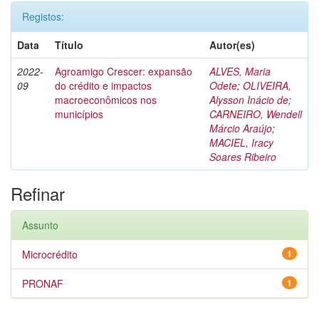
Registos:
Data
Título
Autor(es)
2022-
Agroamigo Crescer: expansão
ALVES, Maria
09
do crédito e impactos
Odete
;
OLIVEIRA,
macroeconômicos nos
Alysson Inácio de
;
municípios
CARNEIRO, Wendell
Márcio Araújo
;
MACIEL, Iracy
Soares Ribeiro
Refinar
Assunto
Microcrédito
1
PRONAF
1