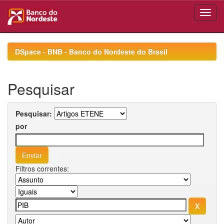
Skip
navigation
DSpace - BNB - Banco do Nordeste do Brasil
Pesquisar
Pesquisar:
por
Filtros correntes: