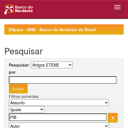
Skip
navigation
DSpace - BNB - Banco do Nordeste do Brasil
Pesquisar
Pesquisar:
por
Filtros correntes: