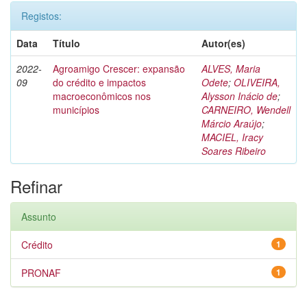
Registos:
Data
Título
Autor(es)
2022-
Agroamigo Crescer: expansão
ALVES, Maria
09
do crédito e impactos
Odete
;
OLIVEIRA,
macroeconômicos nos
Alysson Inácio de
;
municípios
CARNEIRO, Wendell
Márcio Araújo
;
MACIEL, Iracy
Soares Ribeiro
Refinar
Assunto
Crédito
1
PRONAF
1