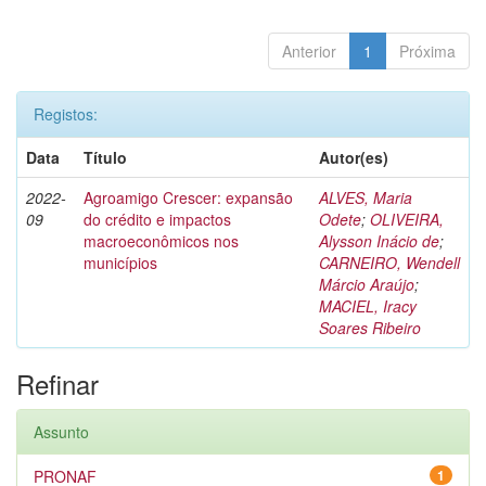
Anterior
1
Próxima
Registos:
Data
Título
Autor(es)
2022-
Agroamigo Crescer: expansão
ALVES, Maria
09
do crédito e impactos
Odete
;
OLIVEIRA,
macroeconômicos nos
Alysson Inácio de
;
municípios
CARNEIRO, Wendell
Márcio Araújo
;
MACIEL, Iracy
Soares Ribeiro
Refinar
Assunto
PRONAF
1