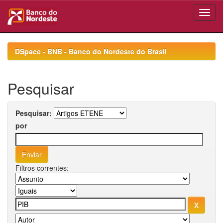
Skip
navigation
DSpace - BNB - Banco do Nordeste do Brasil
Pesquisar
Pesquisar:
por
Filtros correntes: