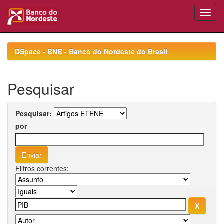
Skip
navigation
DSpace - BNB - Banco do Nordeste do Brasil
Pesquisar
Pesquisar:
por
Filtros correntes: