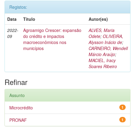
Registos:
Data
Título
Autor(es)
2022-
Agroamigo Crescer: expansão
ALVES, Maria
09
do crédito e impactos
Odete
;
OLIVEIRA,
macroeconômicos nos
Alysson Inácio de
;
municípios
CARNEIRO, Wendell
Márcio Araújo
;
MACIEL, Iracy
Soares Ribeiro
Refinar
Assunto
Microcrédito
1
PRONAF
1