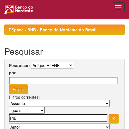
Skip
navigation
DSpace - BNB - Banco do Nordeste do Brasil
Pesquisar
Pesquisar:
por
Filtros correntes: