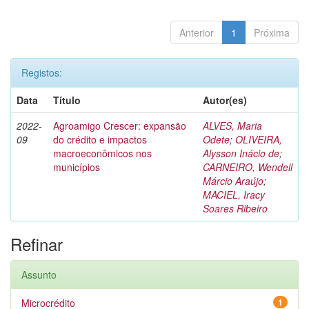
Anterior
1
Próxima
Registos:
Data
Título
Autor(es)
2022-
Agroamigo Crescer: expansão
ALVES, Maria
09
do crédito e impactos
Odete
;
OLIVEIRA,
macroeconômicos nos
Alysson Inácio de
;
municípios
CARNEIRO, Wendell
Márcio Araújo
;
MACIEL, Iracy
Soares Ribeiro
Refinar
Assunto
Microcrédito
1