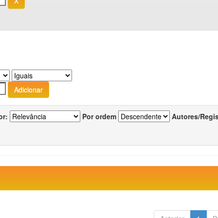
or:
Por ordem
Autores/Regi