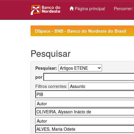
Página principal
Percorrer
Skip
navigation
DSpace - BNB - Banco do Nordeste do Brasil
Pesquisar
Pesquisar:
por
Filtros correntes: