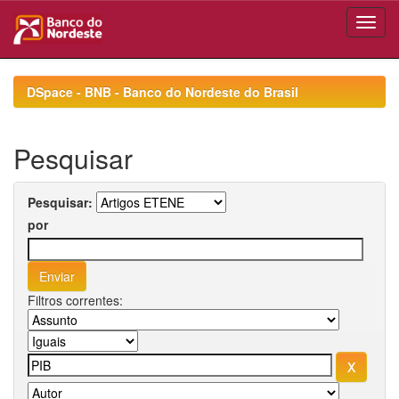
Skip
navigation
DSpace - BNB - Banco do Nordeste do Brasil
Pesquisar
Pesquisar:
por
Filtros correntes: