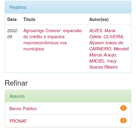
Registos:
Data
Título
Autor(es)
2022-
Agroamigo Crescer: expansão
ALVES, Maria
09
do crédito e impactos
Odete
;
OLIVEIRA,
macroeconômicos nos
Alysson Inácio de
;
municípios
CARNEIRO, Wendell
Márcio Araújo
;
MACIEL, Iracy
Soares Ribeiro
Refinar
Assunto
Banco Público
1
PRONAF
1