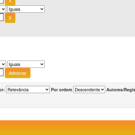
or:
Por ordem
Autores/Regi