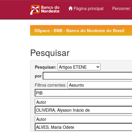
Página principal
Percorrer
Skip
navigation
DSpace - BNB - Banco do Nordeste do Brasil
Pesquisar
Pesquisar:
por
Filtros correntes: