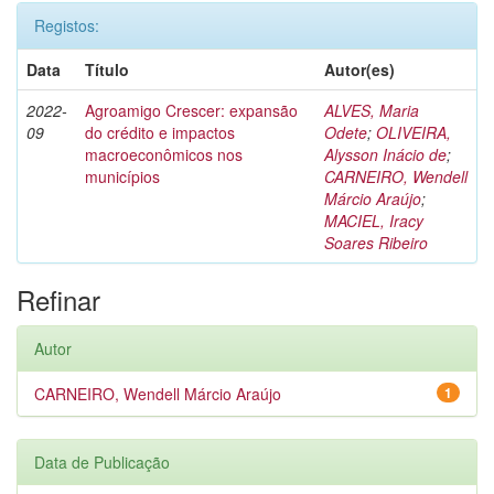
Registos:
Data
Título
Autor(es)
2022-
Agroamigo Crescer: expansão
ALVES, Maria
09
do crédito e impactos
Odete
;
OLIVEIRA,
macroeconômicos nos
Alysson Inácio de
;
municípios
CARNEIRO, Wendell
Márcio Araújo
;
MACIEL, Iracy
Soares Ribeiro
Refinar
Autor
CARNEIRO, Wendell Márcio Araújo
1
Data de Publicação