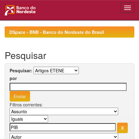
Skip
navigation
DSpace - BNB - Banco do Nordeste do Brasil
Pesquisar
Pesquisar:
por
Filtros correntes: