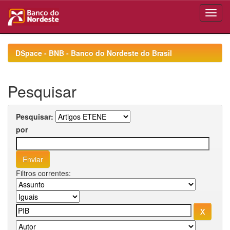
Skip
navigation
DSpace - BNB - Banco do Nordeste do Brasil
Pesquisar
Pesquisar:
por
Filtros correntes: