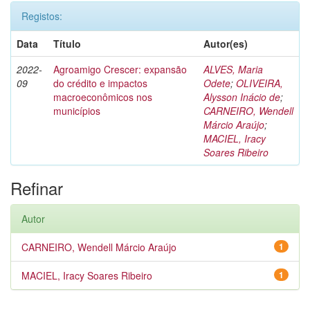
Registos:
Data
Título
Autor(es)
2022-
Agroamigo Crescer: expansão
ALVES, Maria
09
do crédito e impactos
Odete
;
OLIVEIRA,
macroeconômicos nos
Alysson Inácio de
;
municípios
CARNEIRO, Wendell
Márcio Araújo
;
MACIEL, Iracy
Soares Ribeiro
Refinar
Autor
CARNEIRO, Wendell Márcio Araújo
1
MACIEL, Iracy Soares Ribeiro
1