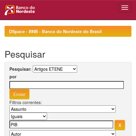
Skip
navigation
DSpace - BNB - Banco do Nordeste do Brasil
Pesquisar
Pesquisar:
por
Filtros correntes: