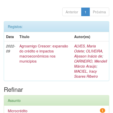
Anterior
1
Próxima
Registos:
Data
Título
Autor(es)
2022-
Agroamigo Crescer: expansão
ALVES, Maria
09
do crédito e impactos
Odete
;
OLIVEIRA,
macroeconômicos nos
Alysson Inácio de
;
municípios
CARNEIRO, Wendell
Márcio Araújo
;
MACIEL, Iracy
Soares Ribeiro
Refinar
Assunto
Microcrédito
1