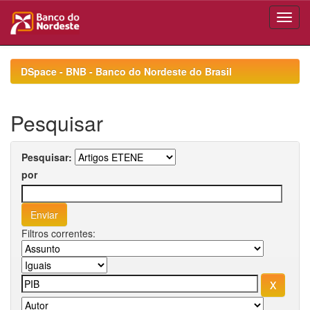
Skip
navigation
DSpace - BNB - Banco do Nordeste do Brasil
Pesquisar
Pesquisar:
por
Filtros correntes: