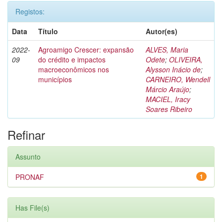
Registos:
Data
Título
Autor(es)
2022-
Agroamigo Crescer: expansão
ALVES, Maria
09
do crédito e impactos
Odete
;
OLIVEIRA,
macroeconômicos nos
Alysson Inácio de
;
municípios
CARNEIRO, Wendell
Márcio Araújo
;
MACIEL, Iracy
Soares Ribeiro
Refinar
Assunto
PRONAF
1
Has File(s)